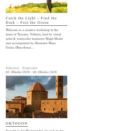
Catch the Light – Find the
Dark – Feel the Green
Welcome to a creative workshop in the
heart of Tuscany, Volterra, lead by visual
artist & watercolor instructor Majid Modir
and accompanied by illustrator Maru
Godas (Barcelona)...
Exkursion
-
Symposium
02. Oktober 2019 - 08. Oktober 2016
OKTOGON
Sowohl in der Horizontalen als auch in der