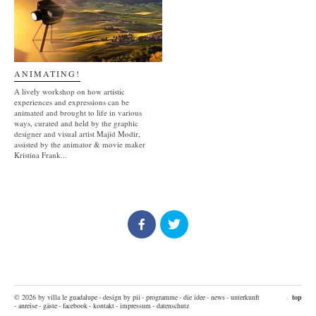
ANIMATING!
A lively workshop on how artistic
experiences and expressions can be
animated and brought to life in various
ways, curated and held by the graphic
designer and visual artist Majid Modir,
assisted by the animator & movie maker
Kristina Frank...
© 2026 by villa le guadalupe
- design by pii
- programme
- die idee
- news
- unterkunft
top
▲
- anreise
- gäste
- facebook
- kontakt
- impressum
- datenschutz