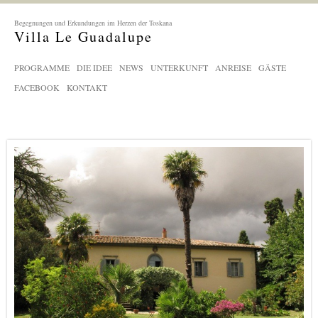
Begegnungen und Erkundungen im Herzen der Toskana
Villa Le Guadalupe
PROGRAMME
DIE IDEE
NEWS
UNTERKUNFT
ANREISE
GÄSTE
FACEBOOK
KONTAKT