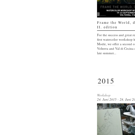
Frame the World, d
II. edition
For the success and great r
first watercolor workshop 
Modir, we offer a second o
Volterra and Val di Cecina d
late summer...
2015
Workshop
24. Juni 2015 - 28. Juni 2