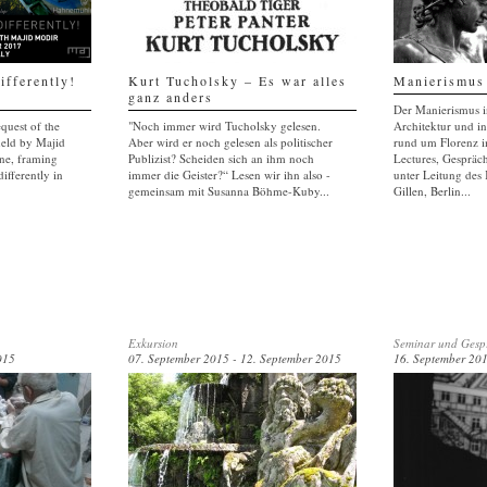
ifferently!
Kurt Tucholsky – Es war alles
Manierismus 
ganz anders
Der Manierismus i
equest of the
"Noch immer wird Tucholsky gelesen.
Architektur und i
held by Majid
Aber wird er noch gelesen als politischer
rund um Florenz i
ne, framing
Publizist? Scheiden sich an ihm noch
Lectures, Gespräc
ifferently in
immer die Geister?“ Lesen wir ihn also -
unter Leitung des 
gemeinsam mit Susanna Böhme-Kuby...
Gillen, Berlin...
Exkursion
Seminar und Gesp
015
07. September 2015 - 12. September 2015
16. September 201