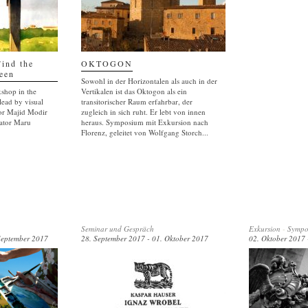
Find the
OKTOGON
een
Sowohl in der Horizontalen als auch in der
shop in the
Vertikalen ist das Oktogon als ein
lead by visual
transitorischer Raum erfahrbar, der
tor Majid Modir
zugleich in sich ruht. Er lebt von innen
rator Maru
heraus. Symposium mit Exkursion nach
Florenz, geleitet von Wolfgang Storch...
Seminar und Gespräch
Exkursion
-
Sympo
September 2017
28. September 2017 - 01. Oktober 2017
02. Oktober 2017 