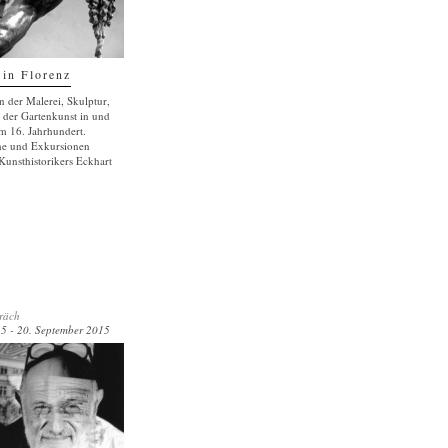
in Florenz
n der Malerei, Skulptur,
n der Gartenkunst in und
m 16. Jahrhundert.
he und Exkursionen
Kunsthistorikers Eckhart
räch
5 - 20. September 2015