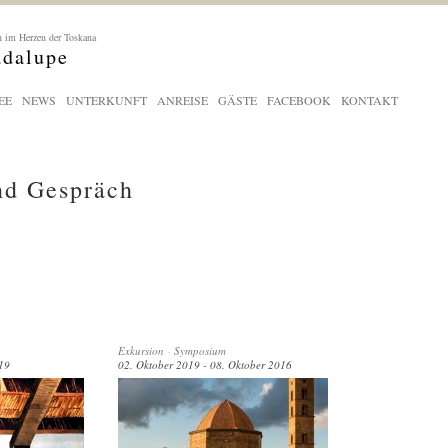
 im Herzen der Toskana
adalupe
EE
NEWS
UNTERKUNFT
ANREISE
GÄSTE
FACEBOOK
KONTAKT
nd Gespräch
Exkursion
-
Symposium
19
02. Oktober 2019 - 08. Oktober 2016