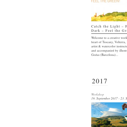
Catch the Light – 
Dark – Feel the Gr
Welcome to a creative work
heart of Tuscany, Volterra, 
artist & watercolor instruc
and accompanied by illust
Godas (Barcelona)...
2017
Workshop
19. September 2017 - 23. 