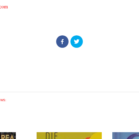
.com
EWS: