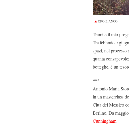
ORO BIANCO
Tramite il mio proget
Tra febbraio e giugn
spazi, nel processo 
quanta consapevolezz
botteghe, è un tesor
***
Antonio Maria Storch
in un masterclass d
Città del Messico c
Berlino. Da maggio 
Cunningham
.