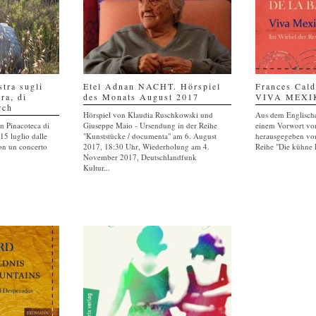
ra sugli
Etel Adnan NACHT. Hörspiel
Frances Cald
rra, di
des Monats August 2017
VIVA MEXI
rch
Hörspiel von Klaudia Ruschkowski und
Aus dem Englische
in Pinacoteca di
Giuseppe Maio - Ursendung in der Reihe
einem Vorwort vo
15 luglio dalle
"Kunststücke / documenta" am 6. August
herausgegeben von
con un concerto
2017, 18:30 Uhr, Wiederholung am 4.
Reihe "Die kühne R
November 2017, Deutschlandfunk
Kultur...