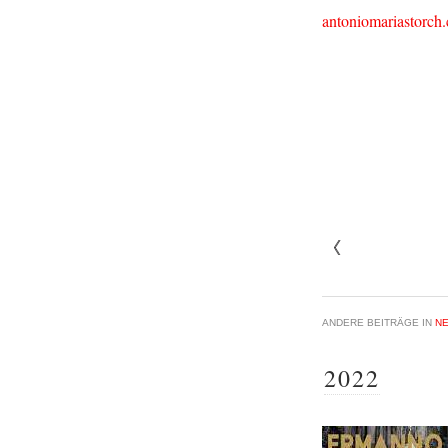
antoniomariastorch
ANDERE BEITRÄGE IN
N
2022