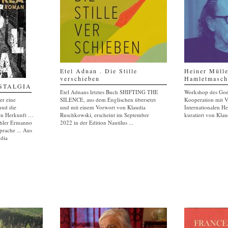
Etel Adnan . Die Stille
Heiner Mülle
verschieben
Hamletmasch
OSTALGIA
Etel Adnans letztes Buch SHIFTING THE
Workshop des Goeth
r eine
SILENCE, aus dem Englischen übersetzt
Kooperation mit V
und die
und mit einem Vorwort von Klaudia
Internationalen He
en Herkunft …
Ruschkowski, erscheint im September
kuratiert von Klau
ähler Ermanno
2022 in der Edition Nautilus ...
prache ... Aus
udia