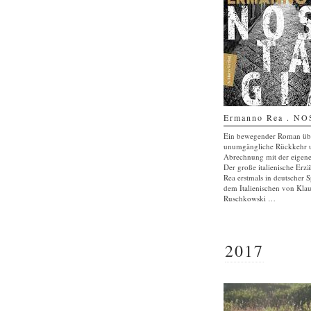
Ermanno Rea . N
Ein bewegender Roman übe
unumgängliche Rückkehr 
Abrechnung mit der eigen
Der große italienische Erz
Rea erstmals in deutscher S
dem Italienischen von Kla
Ruschkowski …
2017