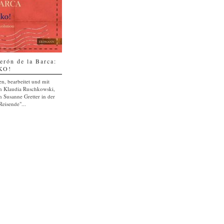
erón de la Barca:
KO!
n, bearbeitet und mit
n Klaudia Ruschkowski,
 Susanne Gretter in der
eisende"...