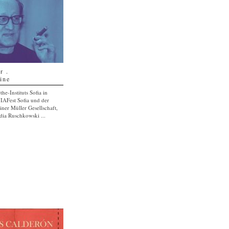
r .
ine
e-Instituts Sofia in
IAFest Sofia und der
iner Müller Gesellschaft,
dia Ruschkowski ...