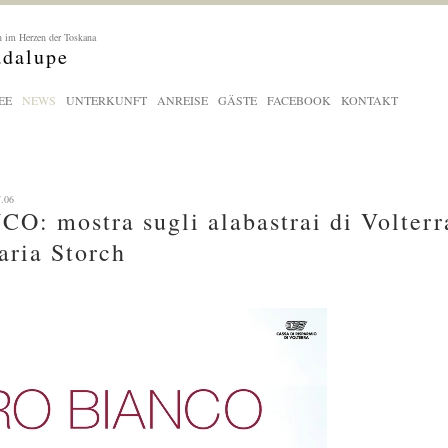
 im Herzen der Toskana
adalupe
EE
NEWS
UNTERKUNFT
ANREISE
GÄSTE
FACEBOOK
KONTAKT
7.06
: mostra sugli alabastrai di Volterra
ria Storch