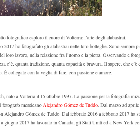
to fotografico esploro il cuore di Volterra: l’arte degli alabastrai.
o 2017 ho fotografato gli alabastrai nelle loro botteghe. Sono sempre pi
del loro lavoro, nella relazione fra l’uomo e la pietra. Osservando e fot
a c’è, quanta tradizione, quanta capacità e bravura. Il sapere, che c’è 
o. È collegato con la voglia di fare, con passione e amore.
, nato a Volterra il 15 ottobre 1997. La passione per la fotografia ini
el fotografo messicano
Alejandro Gómez de Tuddo
. Dal marzo ad aprile
on Alejandro Gómez de Tuddo. Dal febbraio 2016 a febbraio 2017 ha stu
a giugno 2017 ha lavorato in Canada, gli Stati Uniti ed a New York con