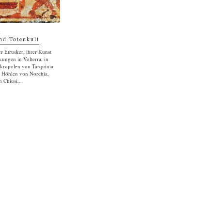
:
nd Totenkult
r Etrusker, ihrer Kunst
ungen in Volterra, in
kropolen von Tarquinia
n Höhlen von Norchia,
 Chiusi...