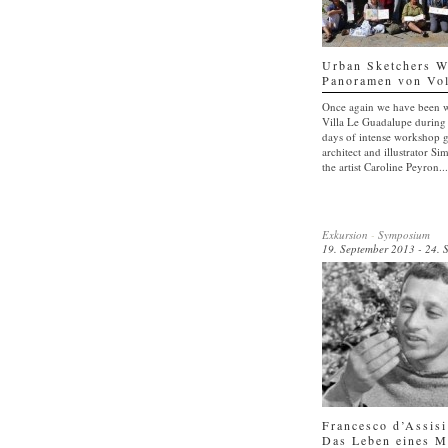
Urban Sketchers 
Panoramen von Vol
Once again we have been 
Villa Le Guadalupe during 
days of intense workshop 
architect and illustrator S
the artist Caroline Peyron...
Exkursion
-
Symposium
19. September 2013 - 24. 
Francesco d’Assisi
Das Leben eines 