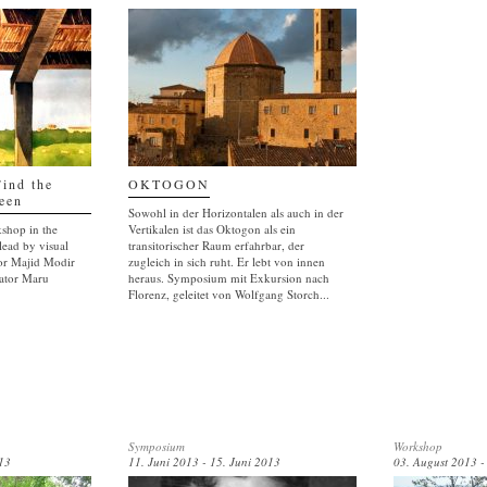
Find the
OKTOGON
een
Sowohl in der Horizontalen als auch in der
shop in the
Vertikalen ist das Oktogon als ein
lead by visual
transitorischer Raum erfahrbar, der
tor Majid Modir
zugleich in sich ruht. Er lebt von innen
rator Maru
heraus. Symposium mit Exkursion nach
Florenz, geleitet von Wolfgang Storch...
Symposium
Workshop
13
11. Juni 2013 - 15. Juni 2013
03. August 2013 -