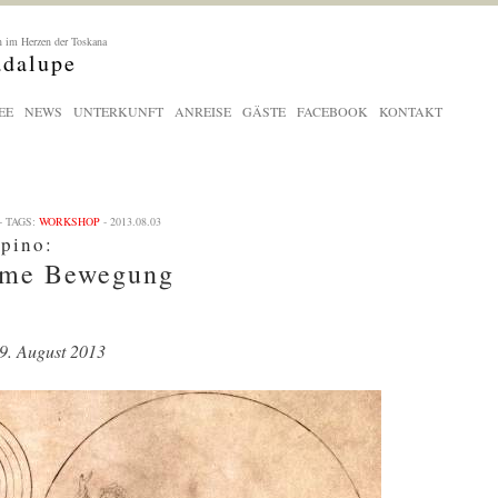
 im Herzen der Toskana
adalupe
EE
NEWS
UNTERKUNFT
ANREISE
GÄSTE
FACEBOOK
KONTAKT
- TAGS:
WORKSHOP
- 2013.08.03
spino:
mme Bewegung
09. August 2013