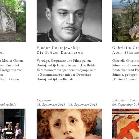
Fjodor Dostojewskij:
Gabriella Cr
ten
Die Brüder Karamasow
Atem Stimm
n Medici-Gärten
Vorträge, Gespräche und Filme galten
Gabriella Crispino
ten Parco dei
Dostojewskijs letztem Roman „Die Brüder
Stimm- und Beweg
Tarotgarten von
Karamasow“: ein spannendes Symposium
Entdecken und Fre
zum
in Zusammenarbeit mit der Deutschen
Stimme, getragen 
liano: Gärten
Dostojewskij-Gesellschaft...
„Divina Commedia
Exkursion
Exkursion
-
Sympo
tember 2013
03. September 2013 - 08. September 2013
09. September 201