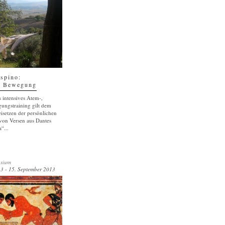
ispino:
e Bewegung
s intensives Atem-,
ungstraining gilt dem
isetzen der persönlichen
von Versen aus Dantes
“...
sium
3 - 15. September 2013