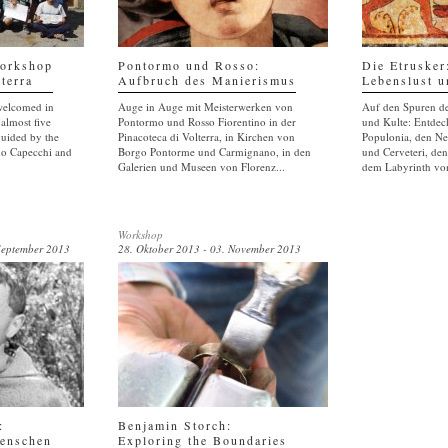
Workshop
Pontormo und Rosso:
Die Etrusker
terra
Aufbruch des Manierismus
Lebenslust u
welcomed in
Auge in Auge mit Meisterwerken von
Auf den Spuren de
almost five
Pontormo und Rosso Fiorentino in der
und Kulte: Entdeck
guided by the
Pinacoteca di Volterra, in Kirchen von
Populonia, den Ne
imo Capecchi and
Borgo Pontorme und Carmignano, in den
und Cerveteri, de
Galerien und Museen von Florenz...
dem Labyrinth von
Workshop
September 2013
28. Oktober 2013 - 03. November 2013
:
Benjamin Storch:
Menschen
Exploring the Boundaries